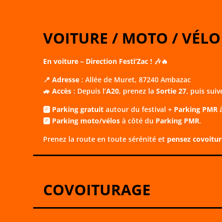
VOITURE / MOTO / VÉLO
En voiture – Direction Festi’Zac ! 🎶🔥
📍
Adresse
: Allée de Muret, 87240 Ambazac
🚙
Accès
: Depuis l’
A20
, prenez la
Sortie 27
, puis suiv
🅿️
Parking gratuit
autour du festival +
Parking PMR
à
🅿️
Parking moto/vélos
à côté du
Parking PMR
.
Prenez la route en toute sérénité et
pensez covoitu
COVOITURAGE