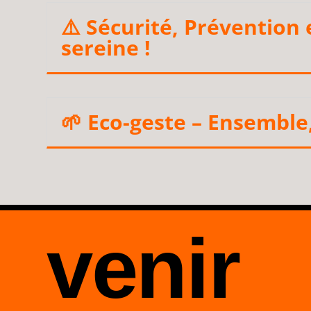
⚠️ Sécurité, Prévention
sereine !
🌱 Eco-geste – Ensemble,
venir